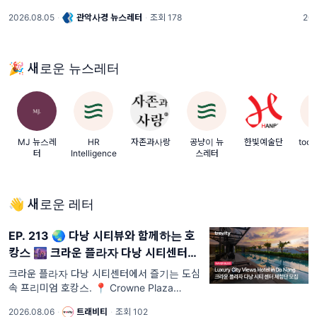
리하여 전달해 드립니다. 필요한 사업을 놓
구
2026.08.05
·
관악사경 뉴스레터
·
조회 178
202
치지 말고 꼭 확인해 보세요! *제목을 누르
신
면 해당 링크로
20
🎉 새로운 뉴스레터
MJ 뉴스레
HR
자존과사랑
공냥이 뉴
한빛예술단
tod
터
Intelligence
스레터
👋 새로운 레터
EP. 213 🌏 다낭 시티뷰와 함께하는 호
캉스 🌆 크라운 플라자 다낭 시티센터에
서 누리는 여유 ✨
크라운 플라자 다낭 시티센터에서 즐기는 도심
속 프리미엄 호캉스. 📍 Crowne Plaza
Danang City Centre by IHG 안녕하세요, 트
2026.08.06
·
트래비티
·
조회 102
래비티입니다 🙇‍♂️