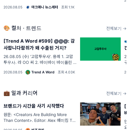
202
Lip
위반 시 부과되는 과징금 상한선이 전체 매
2026.08.05
·
마크애니 뉴스레터
·
조회 1.1K
출액의 3%에서 최대 10%로 상향 조정됩니
다.
🎨 컬처 · 트렌드
전체보기 →
[Trend A Word #599] @@@: 감
👟
사합니다람쥐가 왜 수출된 거지?
건
로
26.08.05 (수) '고맙투우사'. 용례 1. 고맙
20
화
투우사. 라 OO 씨 2. 바이바이 바이올린 오
구
OO 씨
터 
푸
2026.08.05
·
Trend A Word
·
조회 4.03K
202
난
빈
이
💼 일과 커리어
전체보기 →
브랜드가 시간을 사기 시작했다
[
비
원문: <Creators Are Building More
Than Content>. Editor: Alex 매미킴 TV
안
라는 유튜브 채널을 자주 봅니다. 주로 전
요