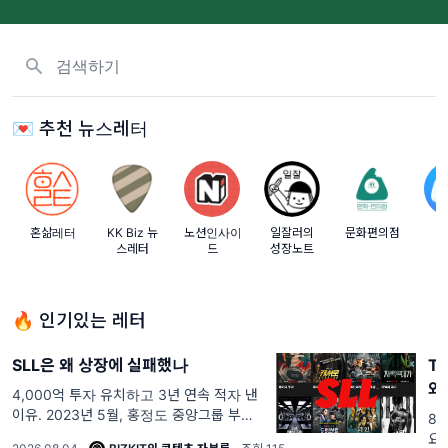
뉴스레터, 태그 검색하기
💌 추천 뉴스레터
혼삶레터
KK Biz 뉴
노션인사이
일잘러의
문화편의점
Pl
스레터
드
성장노트
Le
🔥 인기있는 레터
SLL은 왜 상장에 실패했나
T
와
4,000억 투자 유치하고 3년 연속 적자 낸
이유. 2023년 5월, 홍정도 중앙그룹 부회
8
장은 SLL 구성원들 앞에서 선언했다. "SLL
요.