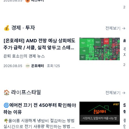
2026.08.05
·
비즈쿠키
UFC 선수 김동현과 그의 체육관 선수들이
현
202
훈련하는 영상이 올라옵니다.
해
까
예
전
💰 경제 · 투자
전체보기 →
[은호레터] AMD 전망 예상 상회에도
#
주가 급락 / 서클, 실적 앞두고 스테이
추
블코인 경쟁 압박 / 스페이스X 첫 실적
지
은퇴 호소인의 경제 뉴스
공
서 매출 예상치 상회, 주가는 하락 등
202
2026.08.05
·
은호레터
·
조회 125
용
오늘의 경제 뉴스
주
🏠 라이프스타일
전체보기 →
🌀에어컨 끄기 전 450부터 확인해야
S
하는 이유
학
🌴올여름 시원하게 냉방비 절감하는 방법 .
좋
실시간으로 전기 사용량 확인하는 방법 우
안