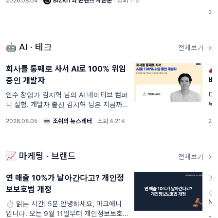
2026.08.04
·
BIZKIT의 콘텐츠 자본론
·
조회 115
의 궁극적인 목표는 대한민국의 디즈니가
분
202
되는 것." 3년 뒤, 그는 같은 자리에서 사과
지
했다. 중
로
인
🤖 AI · 테크
전체보기 →
회사를 통째로 사서 AI로 100% 위임

중인 개발자
바
中
인수 창업가 김지혁 님의 AI 네이티브 컴퍼
디
니 실험. 개발자 출신 김지혁 님은 지금까지
독
일곱 개 사업체의 영업권을 인수했고, 최근
슈
2026.08.05
·
조쉬의 뉴스레터
·
조회 4.21K
202
처음으로 SaaS를 샀습니다. 아기 타이즈를
는
파는 커머스에서 시작해 BTS 팬 선물 배송,
▲월
무인 아이스
목
📈 마케팅 · 브랜드
전체보기 →
연 매출 10%가 날아간다고? 개인정
💌
보보호법 개정
⏱ 
Ne
⏱️ 읽는 시간: 5분 안녕하세요, 마크애니
App
입니다. 오는 9월 11일부터 개인정보보호법