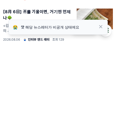
[8月 6日] 귀를 기울이면, 거기엔 언제
나🌳
<김혜리의 필름클럽> 최다은 PD와 『비효율
😭
앗 해당 뉴스레터가 비공개 상태에요
메일리 도우미
의 사랑』. <인터뷰&레터>는 책과 영화를 아
끼는 구독자 님께 띄우는 텍스트 기획자 임유청
2026.08.06
·
인터뷰 앤드 레터
·
조회 129
의 ‘읽고 쓰고 공유하기’ 활동 일지입니다. 온라
인 레터 서비스를 통해 텍스트 사이에서 건져
올린
[예스이민] "지방 가면 빠릅니다"는 이제
틀렸습니다 - 호주 비자 우선순위 5단계
총정리 [2026 MD119]
7월 25일 전격 시행. 점수제든 스폰서비자든
예외 없습니다. 내 비자 몇 순위인지 지금 확인
하세요.. G'day mate 👋 호주 이민의 정확한
2026.08.06
·
Yes 이민 브리핑
·
조회 51
해답을 설계하는 yes 이민법무입니다. 호주 영
주권 및 비자 심사 우선순위가 바뀌었습니다.
2026년 7월 25일, 호주 기술이민·고용주
시장을 움직이는 건기식 비즈니스와 방송
미디어 트렌드 소식
August. W1 · 2026.08.06. 📌 시장 | 7월 건
기식 브랜드평판 분석 — 전통 제약사의 기술력