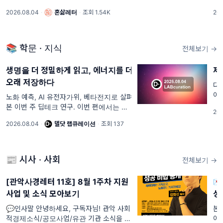
리집 에어컨, 더 똑똑하게 틀기 이번달 절약
님
2026.08.04
·
혼삶레터
·
조회 1.54K
202
하면 다음달 요금까지?
이
신 
📚 학문 · 지식
전체보기 →
생명을 더 정밀하게 읽고, 에너지를 더
제
오래 저장하다
다
이
노화 예측, AI 유전자가위, 베타전지로 살펴
국
본 이번 주 딥테크 연구. 이번 편에서는 아
202
한화
래 키워드들을 모았어요 DHP바인더(Dual-
2026.08.04
·
델닷 랩큐레이션
·
조회 137
"
Acting Hybrid Polymer), 베타전지, 장내
('2
바이러스맵, 슈퍼커패시터, 스핀큐비트, 반
데르발스에피택시, m
📰 시사 · 사회
전체보기 →
[관악사경레터 11호] 8월 1주차 지원
💌
사업 및 소식 모아보기
성
력
💬인사말 안녕하세요, 구독자님! 관악 사회
본
적경제소식/공모사업/유관 기관 소식을 정
이