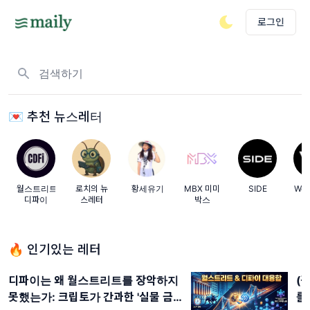
로그인
뉴스레터, 태그 검색하기
💌 추천 뉴스레터
월스트리트
로치의 뉴
황세유기
MBX 미미
SIDE
Wel
디파이
스레터
박스
🔥 인기있는 레터
디파이는 왜 월스트리트를 장악하지
(
못했는가: 크립토가 간과한 '실물 금
를