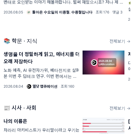
변태로 오인받는 이야기 해볼까합니다. 벌써 재밌으시죠? 저나 제 주

변 친구들은 덕후나 변태로 오해를 많이 받습니다. 둘다
실
2026.08.05
·
돌아온 수요일의 이종철. 수종철입니다
·
조회 176
·
댓글 3
리
202
하
📚 학문 · 지식
전체보기 →
생명을 더 정밀하게 읽고, 에너지를 더
제
오래 저장하다
다
이
노화 예측, AI 유전자가위, 베타전지로 살펴
국
본 이번 주 딥테크 연구. 이번 편에서는 아
202
한화
래 키워드들을 모았어요 DHP바인더(Dual-
2026.08.04
·
델닷 랩큐레이션
·
조회 160
"
Acting Hybrid Polymer), 베타전지, 장내
('2
바이러스맵, 슈퍼커패시터, 스핀큐비트, 반
데르발스에피택시, m
📰 시사 · 사회
전체보기 →
나의 이름은
[
사
차라리 아키비스트가 우리말이라고 우기는