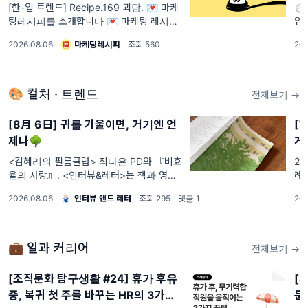
[한-입 트렌드] Recipe.169 괴담. 💌 마케
⏱️
팅레시피를 소개합니다 💌 마케팅 레시피
입
는 트렌드의 중심에 서있는 Z세대 마케터들
위
2026.08.06
·
마케팅레시피
·
조회 560
202
이 운영하는 마케팅 뉴스레터로 최신 트렌
출
드 뉴스, 기업들의 마케팅 성공 사례 분석,
다.
마케터 취
🎨 컬처 · 트렌드
전체보기 →
[8月 6日] 귀를 기울이면, 거기엔 언
[T
제나🌳
게
<김혜리의 필름클럽> 최다은 PD와 『비효
26
율의 사랑』. <인터뷰&레터>는 책과 영화
례 
를 아끼는 구독자 님께 띄우는 텍스트 기획
2.
2026.08.06
·
인터뷰 앤드 레터
·
조회 295
·
댓글 1
202
자 임유청의 ‘읽고 쓰고 공유하기’ 활동 일지
입니다. 온라인 레터 서비스를 통해 텍스트
사이에서 건져 올린
💼 일과 커리어
전체보기 →
[조직문화 탐구생활 #24] 휴가 후유
[
증, 복귀 첫 주를 바꾸는 HR의 3가지
문