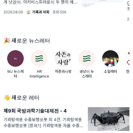
게 낫겠어. 아키비스트라운지 두 명의 에디

터가 매일 나누던 카톡, 그 속에는 기록전문
적
2026.08.06
·
기록과 사회
·
조회 556
가로서의 고민과 솔직한 속마음도 날 것으
리
202
로 담겨 있었습니다. 그렇게 쌓인 대화 중
치
밖으로 꺼내 함께 나누고
면
🎉 새로운 뉴스레터
MJ 뉴스레
HR
자존과사랑
공냥이 뉴
소일레터
한빛
터
Intelligence
스레터
👋 새로운 레터
제9회 국방과학기술대제전 - 4
기뢰탐색용 수중보행로봇 외 4건. 기뢰탐색용
수중보행로봇 [항목1] 기뢰탐색용 자율 수중보
행로봇 개발 기술('22.12~'27.11) 기뢰대항작전