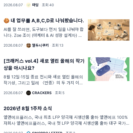
이들! ☀️ 요즘 밖에 잠깐만 나가도 푹푹 찌는 더
2026.08.07
·
마딩
·
조회 40
위 때문에 지치지 않아? 🥵 여름 하면 역시 시
원한 공포 이야기가 빠질 수 없잖아. 그래서 오
늘은 귀신 대신 공공기관이
🍪 내 업무를 A,B,C,D로 나눠봤습니다.
AI를 잘 쓰려면, 도구보다 먼저 일을 나눠야 합
니다. Zoe 조이 (마케터 & AI 성장 설계자) 안
녕하세요, 구독자님! 12시의 성장 파트너 조이
2026.08.07
·
열두시쿠키
·
조회 13
입니다. 지난주 이노베이션아카데미에서 커머
스 현장의 AI 활용법을 주제로 강의했어요.
[크래커스 vol.4] 새로 열린 올해의 작가
상을 아시나요?
8월 12일·15일 종료 전시와 새로 열린 올해의
작가상, 그리고 밀레 〈만종〉의 두 가지 이야
기.. 구독자, 안녕하세요. CRACKERS 네 번째
2026.08.07
·
CRACKERS
·
조회 5
편지예요. 이번 주에는 다음 주에 끝나는 무료
전시 두 곳과, 이제 막 문을 연 전시 한 곳을 골
랐습니다. 주말에 갈 수 없는
2026년 8월 1주차 소식
엘앤에프플러스, 국내 최초 LFP 양극재 시생산품 출하 엘앤에프 100%
자회사 엘앤에프플러스, 국내 첫 LFP 양극재 시생산품 출하 대구 국가산
단 전용 공장 기반으로 3분기 말