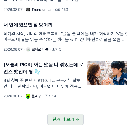
AI 영화계를 뒤흔들고 있습니다. 칸 마켓 상영
2026.08.07
·
Trendium.ai
·
조회 153
작 &lt;헬 그라인드&gt; 전체를
내 안에 있으면 짐 덩어리
작가의 시작, 바버라 애버크롬비. "글을 쓸 때에는 내가 허락하지 않는 한,
아무도 내 글을 읽을 수 없다는 생각을 갖고 있어야 한다." 글을 쓰면서 가
장 고민하는 것 중의 하나가 '솔직함'이다. 사실에 가까이 갈
2026.08.07
·
보나쓰의 틈
·
조회 5
[오늘의 PICK] 아는 맛을 다 섞었는데 로
맨스 맛집이 됨 🫧
8월 첫째 주 콘텐츠 #110. To. 구독자님 말도
안 되는 날씨였건만, 어느덧 이 더위에 적응하
고 살아가는 요즘인데요. 여름이 무척이나 싫긴
2026.08.07
·
볼따구
·
조회 14
하지만요. 여름이 지나면 곧 가을, 겨울이 빠르
게 지나갈 것이
결과 더 보기 ↓