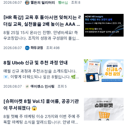
2026.08.07
·
쉘든의 밀리터리
·
멤버십
·
조회 8
시 기뢰 탐색 임무는 기뢰탐색함(MHC), 소해
함(MSH), 소해헬
[HR 특강] 교육 후 돌아서면 잊혀지는 리
더십 교육, 실천율을 2배 높이는 AAA 코
칭 워크숍 세미나
8월 25일 15시 온라인 진행!. 안녕하세요! 하
우코칭입니다. 조직의 성장과 구성원의 몰입을
위해 끊임없이 고민하시는 담당자님께 실질적
2026.08.07
·
하우코칭
·
조회 498
인 솔루션을 제안해 드리고자 특별한 온라인 특
강 소식을 전합니다.
8월 Ubob 신규 및 추천 과정 안내
매월 신규 과정과 추천과정을 소개드립니다.
📧. 이렇게 더워도되나 싶은 8월입니다.🌿☀️
잠시 쉬어가고 싶은 계절이지만, 하반기 업무가
2026.08.07
·
아이센스 인사팀
·
조회 5
본격적으로 이어지는 시기이기도 합니다. 이번
달에는 유밥에 새롭게 업데이트된 신규 과정을
중
[슈퍼마켓 8월 Vol.1] 올여름, 공공기관
이 무서워졌다 😱
8월 첫째 주 마케팅 이슈 2가지와 이번 주에 주
목할 마케팅 소식을 알려드립니다!. 안녕 마딩