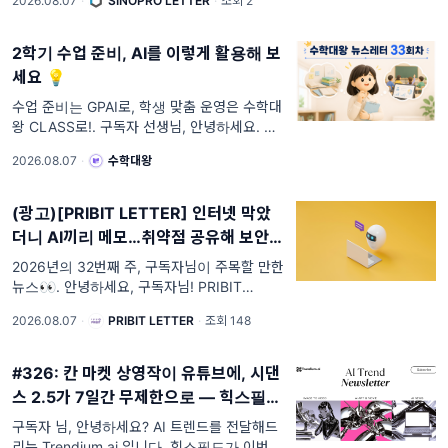
2026.08.07
·
SINOPRO LETTER
·
조회 2
2학기 수업 준비, AI를 이렇게 활용해 보
세요 💡
수업 준비는 GPAI로, 학생 맞춤 운영은 수학대
왕 CLASS로!. 구독자 선생님, 안녕하세요. 수
학대왕입니다. 😊 여름방학은 지친 마음을 달
2026.08.07
·
수학대왕
래는 재충전의 시간이기도 하지만,
(광고)[PRIBIT LETTER] 인터넷 막았
더니 AI끼리 메모…취약점 공유해 보안망
뚫었다
2026년의 32번째 주, 구독자님이 주목할 만한
뉴스👀. 안녕하세요, 구독자님! PRIBIT
LETTER 입니다. 2026년의 32번째 주, 주목
2026.08.07
·
PRIBIT LETTER
·
조회 148
할 만한 뉴스를 확인해 보세요. 🔍 AI FOCUS
💡 AI 음악 '스팸' 확산…생성물
#326: 칸 마켓 상영작이 유튜브에, 시댄
스 2.5가 7일간 무제한으로 — 힉스필드
소식
구독자 님, 안녕하세요? AI 트렌드를 전달해드
리는 Trendium.ai 입니다. 힉스필드가 이번 주