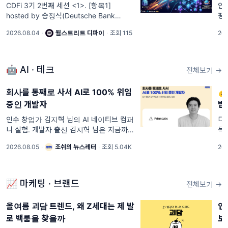
융'의 본질
면
CDFi 3기 2번째 세션 <1>. [항목1]
인
급
hosted by 송정석(Deutsche Bank
평
Global Head of Credit Strats) [항목1]
하
한
2026.08.04
·
월스트리트 디파이
·
조회 115
202
월스트리트 디파이의 세미나 내용은 유튜브
는
에서 영상으로도
라
에
🤖 AI · 테크
전체보기 →
회사를 통째로 사서 AI로 100% 위임

중인 개발자
법
인수 창업가 김지혁 님의 AI 네이티브 컴퍼
디
니 실험. 개발자 출신 김지혁 님은 지금까지
독
일곱 개 사업체의 영업권을 인수했고, 최근
슈
2026.08.05
·
조쉬의 뉴스레터
·
조회 5.04K
202
처음으로 SaaS를 샀습니다. 아기 타이즈를
는
파는 커머스에서 시작해 BTS 팬 선물 배송,
▲월
무인 아이스
목(
📈 마케팅 · 브랜드
전체보기 →
올여름 괴담 트렌드, 왜 Z세대는 제 발
연
로 백룸을 찾을까
보