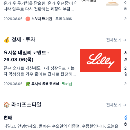
설계
휴가 후 무기력은 단순한 ‘휴가 후유증’이 아
안
니라 업무로 다시 전환하는 과정의 부담일
터
수 있습니다. 복귀 첫 주에는 이 '세 가지'를
(G
2026.08.06
·
브릿지 매거진
·
조회 3.99K
202
다시 설계해 보세요!. 안녕하세요. 달램입니
문
다 😊 휴가 후 복귀 첫 주, 쌓인 메일과 메시
소
지를 확인하느라 좀처럼 업무 리듬을 찾지
못하는 직원들을 ...
💰 경제 · 투자
전체보기 →
요시샘 데일리 코멘트 -
지
26.08.06(목)
까
같은 숫자를 개선해도 그게 성장으로 가는
20
지 역성장을 겨우 줄이는 건지로 완전히 갈
실
려요. 일라이릴리는 성장 가이던스를 올렸
님
2026.08.06
·
요시샘 공룡 멤버십
·
멤버십
202
고, 노보 노디스크는 역성장 전망을 했어요.
매
같은 비만치료제
중
려
🏠 라이프스타일
전체보기 →
변태

하
나말고. 안녕하세요. 돌아온 수요일의 이종철, 수종철입니다. 오늘은