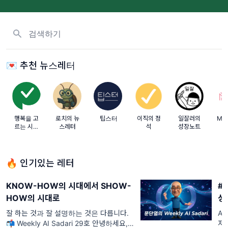
뉴스레터, 태그 검색하기
💌 추천 뉴스레터
행복을 고
로치의 뉴
팁스터
이직의 정
일잘러의
MB
르는 시간
스레터
석
성장노트
Hap pick
🔥 인기있는 레터
KNOW-HOW의 시대에서 SHOW-
#
HOW의 시대로
성
잘 하는 것과 잘 설명하는 것은 다릅니다.
A
📬 Weekly AI Sadari 29호 안녕하세요,
저 