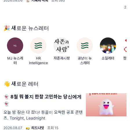
2026.08.06
·
기록과 사회
·
조회 593
가로서의 고민과 솔직한 속마음도 날 것으
리
202
로 담겨 있었습니다. 그렇게 쌓인 대화 중
치
밖으로 꺼내 함께 나누고
면
🎉 새로운 뉴스레터
MJ 뉴스레
HR
자존과사랑
공냥이 뉴
소일레터
한빛
터
Intelligence
스레터
👋 새로운 레터
👻 8월 뭐 볼지 한참 고민하는 당신에게
👻
오늘 밤 잠은 다 잤다! 등골이 오싹한 공포 콘텐
츠. Tonight, Leadnight
2026.08.07
·
리드나잇
·
조회 15