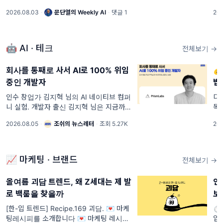
AI 전도사 문단열입니다. 이번 주는 "그냥
의
2026.08.03
·
문단열의 Weekly AI
·
댓글 1
202
해보면 알아요"라는 흔한 말 한마디가, 사실
“
은 자산이 아니라 리스크였다는 이야기로
방
할
🤖 AI · 테크
전체보기 →
회사를 통째로 사서 AI로 100% 위임

중인 개발자
법
인수 창업가 김지혁 님의 AI 네이티브 컴퍼
디
니 실험. 개발자 출신 김지혁 님은 지금까지
독
일곱 개 사업체의 영업권을 인수했고, 최근
슈
2026.08.05
·
조쉬의 뉴스레터
·
조회 5.27K
202
처음으로 SaaS를 샀습니다. 아기 타이즈를
는
파는 커머스에서 시작해 BTS 팬 선물 배송,
▲월
무인 아이스
목(
📈 마케팅 · 브랜드
전체보기 →
올여름 괴담 트렌드, 왜 Z세대는 제 발
연
로 백룸을 찾을까
보
[한-입 트렌드] Recipe.169 괴담. 💌 마케
⏱️
팅레시피를 소개합니다 💌 마케팅 레시피
입