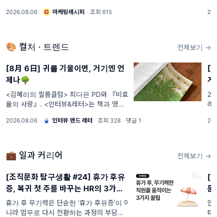
는 트렌드의 중심에 서있는 Z세대 마케터들
위
2026.08.06
·
마케팅레시피
·
조회 615
202
이 운영하는 마케팅 뉴스레터로 최신 트렌
출
드 뉴스, 기업들의 마케팅 성공 사례 분석,
다.
마케터 취
🎨 컬처 · 트렌드
전체보기 →
[8月 6日] 귀를 기울이면, 거기엔 언
[T
제나🌳
게
<김혜리의 필름클럽> 최다은 PD와 『비효
26
율의 사랑』. <인터뷰&레터>는 책과 영화
례 
를 아끼는 구독자 님께 띄우는 텍스트 기획
2.
2026.08.06
·
인터뷰 앤드 레터
·
조회 328
·
댓글 1
202
자 임유청의 ‘읽고 쓰고 공유하기’ 활동 일지
입니다. 온라인 레터 서비스를 통해 텍스트
사이에서 건져 올린
💼 일과 커리어
전체보기 →
[조직문화 탐구생활 #24] 휴가 후유
[
증, 복귀 첫 주를 바꾸는 HR의 3가지
문
설계
휴가 후 무기력은 단순한 ‘휴가 후유증’이 아
안
니라 업무로 다시 전환하는 과정의 부담일
터