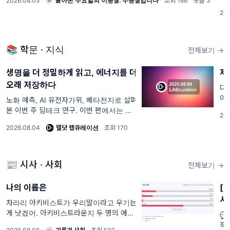
2026.08.05
·
돌아온 수요일의 이종철. 수종철입니다
·
조회 186
·
댓글 3
리
202
하
📚 학문 · 지식
전체보기 →
생명을 더 정밀하게 읽고, 에너지를 더
제
오래 저장하다
다
이
노화 예측, AI 유전자가위, 베타전지로 살펴
국
본 이번 주 딥테크 연구. 이번 편에서는 아
202
한화
래 키워드들을 모았어요 DHP바인더(Dual-
2026.08.04
·
델닷 랩큐레이션
·
조회 170
"
Acting Hybrid Polymer), 베타전지, 장내
('2
바이러스맵, 슈퍼커패시터, 스핀큐비트, 반
데르발스에피택시, m
📰 시사 · 사회
전체보기 →
나의 이름은
[
사
차라리 아키비스트가 우리말이라고 우기는
게 낫겠어. 아키비스트라운지 두 명의 에디

터가 매일 나누던 카톡, 그 속에는 기록전문
적