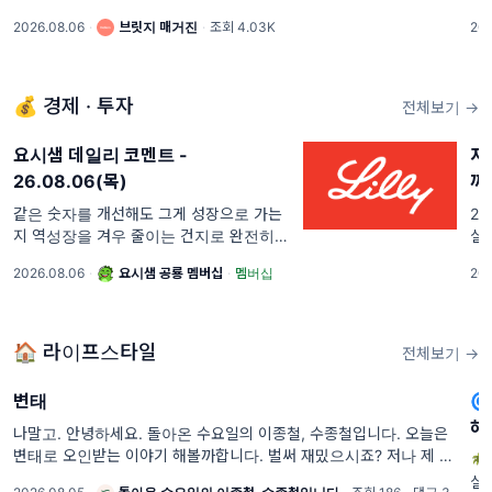
수 있습니다. 복귀 첫 주에는 이 '세 가지'를
(G
2026.08.06
·
브릿지 매거진
·
조회 4.03K
202
다시 설계해 보세요!. 안녕하세요. 달램입니
문
다 😊 휴가 후 복귀 첫 주, 쌓인 메일과 메시
소
지를 확인하느라 좀처럼 업무 리듬을 찾지
못하는 직원들을 ...
💰 경제 · 투자
전체보기 →
요시샘 데일리 코멘트 -
지
26.08.06(목)
까
같은 숫자를 개선해도 그게 성장으로 가는
20
지 역성장을 겨우 줄이는 건지로 완전히 갈
실
려요. 일라이릴리는 성장 가이던스를 올렸
님
2026.08.06
·
요시샘 공룡 멤버십
·
멤버십
202
고, 노보 노디스크는 역성장 전망을 했어요.
매
같은 비만치료제
중
려
🏠 라이프스타일
전체보기 →
변태

하
나말고. 안녕하세요. 돌아온 수요일의 이종철, 수종철입니다. 오늘은
변태로 오인받는 이야기 해볼까합니다. 벌써 재밌으시죠? 저나 제 주

변 친구들은 덕후나 변태로 오해를 많이 받습니다. 둘다
실