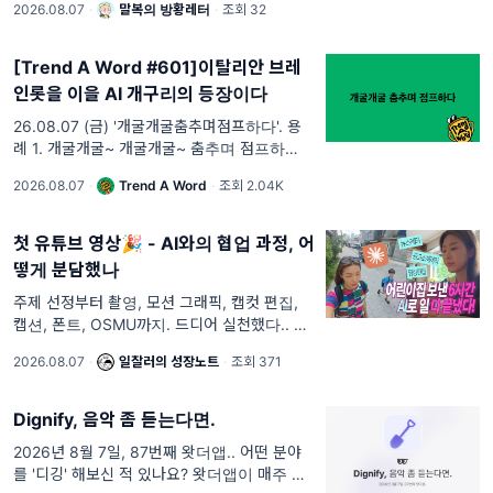
2026.08.07
·
말복의 방황레터
·
조회 32
이야. 매를 맞겠단 건 아니고,
[Trend A Word #601]이탈리안 브레
인롯을 이을 AI 개구리의 등장이다
26.08.07 (금) '개굴개굴춤추며점프하다'. 용
례 1. 개굴개굴~ 개굴개굴~ 춤추며 점프하다~
빗방울! 허 OO 씨 2. 구수한 뽕짝 고속도로 트
2026.08.07
·
Trend A Word
·
조회 2.04K
로트~ 최 OO 씨
첫 유튜브 영상🎉 - AI와의 협업 과정, 어
떻게 분담했나
주제 선정부터 촬영, 모션 그래픽, 캡컷 편집,
캡션, 폰트, OSMU까지. 드디어 실천했다.. 유
튜브 첫 영상.... 올해 다짐하고 8개월을 미뤘네
2026.08.07
·
일잘러의 성장노트
·
조회 371
요. 그 과정을 공유합니다!
Dignify, 음악 좀 듣는다면.
2026년 8월 7일, 87번째 왓더앱.. 어떤 분야
를 '디깅' 해보신 적 있나요? 왓더앱이 매주 새