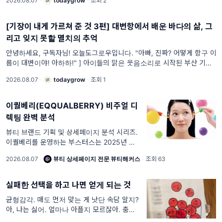
2026.08.07
·
todaygrow
·
조회 2
[기장이 내게 가르쳐 준 것 3편] 대변항에서 배운 바다의 삶, 그
리고 잊지 못할 멸치의 추억
안녕하세요, 구독자님! 오늘도그로우입니다. "아빠, 진짜? 어떻게 항구 이
름이 대변이야! 아하하!" ] 아이들의 맑은 웃음소리로 시작된 부산 기장 대
변항과의 첫 만남. 처음엔 '대
2026.08.07
·
todaygrow
·
조회 1
이퀄베리(EQQUALBERRY) 비주얼 디
렉팅 완벽 분석
뷰티 브랜드 기획 및 상세페이지 분석 시리즈.
이퀄베리를 운영하는 부스터스는 2025년 매출
1,527억 원과 영업이익 255억 원을 발표했습
2026.08.07
·
뷰티 상세페이지 전문 뷰티해커스
·
조회 63
니다. 그리고 2026년 2월, 이퀄베리 비타민 일
루미네이팅 세럼이 미국 아마존 세럼
실패한 선택을 하고 나면 얻게 되는 것
균형감각. 매도 먼저 맞는 게 낫단 속담 알지?
아, 나는 싫어. 얼마나 아플지 모르잖아. 충분히
마음의 준비가 필요해. 맞아, 이 서두는 그런 셈