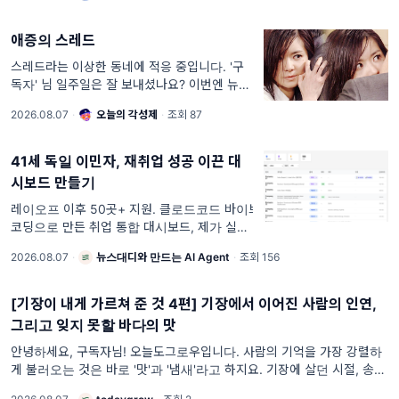
애증의 스레드
스레드라는 이상한 동네에 적응 중입니다. '구
독자' 님 일주일은 잘 보내셨나요? 이번엔 뉴스
레터가 좀 늦었죠? 며칠간 밖에 나갔다가 더위
2026.08.07
·
오늘의 각성제
·
조회 87
먹고 오늘은 누워있었습니다.... 나이 50 넘으
면 40도 넘는 날, 밖에 나가
41세 독일 이민자, 재취업 성공 이끈 대
시보드 만들기
레이오프 이후 50곳+ 지원. 클로드코드 바이브
코딩으로 만든 취업 통합 대시보드, 제가 실제
로 쓴 프롬프트 전부 공개합니다.. 41세입니다.
2026.08.07
·
뉴스대디와 만드는 AI Agent
·
조회 156
문과 출신이고, 코딩은 지금도 못 합니다. 레이
오프 이후 50곳 넘게 지원했습니다. 기업별 대
처 현황과 next step을 관리할 수 있는 ...
[기장이 내게 가르쳐 준 것 4편] 기장에서 이어진 사람의 인연,
그리고 잊지 못할 바다의 맛
안녕하세요, 구독자님! 오늘도그로우입니다. 사람의 기억을 가장 강렬하
게 불러오는 것은 바로 '맛'과 '냄새'라고 하지요. 기장에 살던 시절, 송정
넘어가는 길목에서 고소하게 익어가