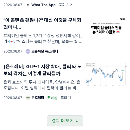
로운 앱 하나를 발굴해 소개하듯, 디깅은 아직
2026.08.07
·
What The App
·
조회 212
널리 알려지지 않은 무언가를 찾아가는 행위를
뜻합니다. 누군가는 새로운 앱을
"이 콘텐츠 괜찮나?" 대신 이것을 구체화
했더니...
프리미엄 클래스 1,2기 수강생 성장사례 같이보
기-💌. "인스타는 올리고 싶은데, 오늘은 뭘 올
려야 하나..." 하는 마음에 핸드폰만 만지작 만
2026.08.07
·
오콘목달 뉴스레터
지작... 그러다 결국 화면을 덮고 자버린 날, 있
으시죠?
[은호레터] GLP-1 시장 확대, 릴리와 노
보의 격차는 어떻게 달라질까
은퇴 호소인의 투자 인사이트. 안녕하세요. 은
호입니다. 이번 실적에서 일라이 릴리는 비만치
료제 수요가 예상을 웃돌자 연간 매출 전망을
2026.08.07
·
은호레터
·
멤버십
·
조회 11
다시 높였습니다. 주가는 3월 말보다 이미 크게
오른 뒤였지만, 실적 발표
결과 더 보기 ↓